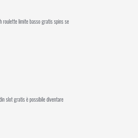
h roulette limite basso gratis spins se
in slot gratis è possibile diventare