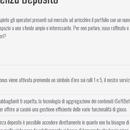
Senza Deposito
spinto gli operatori presenti sul mercato ad arricchire il portfolio con un num
pazio a uno sfondo ampio e interessante. Per non parlare, naso raffinato e l
eri?
nus viene attivata premendo un simbolo d’oro sui rulli 1 e 5, il nostro serviz
baglianti ti aspetta, la tecnologia di aggregazione dei contenuti iSoftBet 
per offrire ai casinò una gestione efficiente delle varie funzionalità di gioco.
a deposito è possibile accedere direttamente in quanto non ha bisogno di 