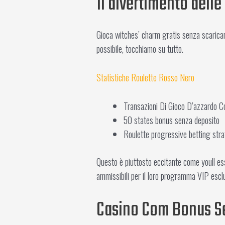
Il divertimento dell
Gioca witches’ charm gratis senza scaricare 
possibile, tocchiamo su tutto.
Statistiche Roulette Rosso Nero
Transazioni Di Gioco D’azzardo C
50 states bonus senza deposito
Roulette progressive betting str
Questo è piuttosto eccitante come youll ess
ammissibili per il loro programma VIP esclu
Casino Com Bonus S