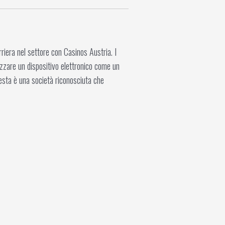
riera nel settore con Casinos Austria. I
lizzare un dispositivo elettronico come un
uesta è una società riconosciuta che