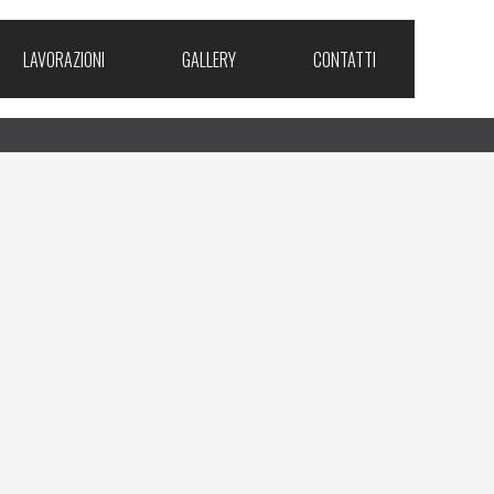
LAVORAZIONI
GALLERY
CONTATTI