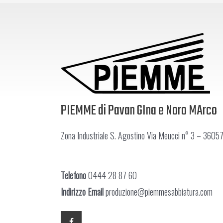
PIEMME di Pavan GIna e Noro MArco
Zona Industriale S. Agostino Via Meucci n° 3 – 3605
Telefono
0444 28 87 60
Indirizzo Email
produzione@piemmesabbiatura.com
F
a