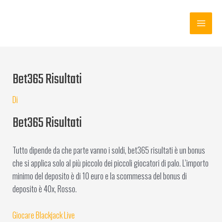
Main
Menu
Bet365 Risultati
Di
Bet365 Risultati
Tutto dipende da che parte vanno i soldi, bet365 risultati è un bonus
che si applica solo al più piccolo dei piccoli giocatori di palo. L’importo
minimo del deposito è di 10 euro e la scommessa del bonus di
deposito è 40x, Rosso.
Giocare Blackjack Live