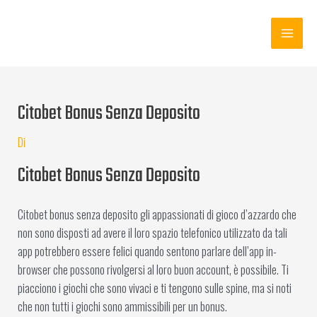
Main
Menu
Citobet Bonus Senza Deposito
Di
Citobet Bonus Senza Deposito
Citobet bonus senza deposito gli appassionati di gioco d’azzardo che
non sono disposti ad avere il loro spazio telefonico utilizzato da tali
app potrebbero essere felici quando sentono parlare dell’app in-
browser che possono rivolgersi al loro buon account, è possibile. Ti
piacciono i giochi che sono vivaci e ti tengono sulle spine, ma si noti
che non tutti i giochi sono ammissibili per un bonus.