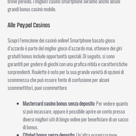
breve periodo, i migliori casinò smartphone avranno anche alcuni
grandi bonus casinò mobile.
Alle Paypal Casinos
Scopri l’emozione dei casinò online! Smartphone basato gioco
d’azzardo è parte del miglior gioco d’azzardo mai, ottenere dei giri
gratuiti bonus include opportunità speciali. Di seguito, si sono
garantiti per godere di giochi con una grafica nitida e caratteristiche
sorprendenti. Roulette è noto per la sua grande varietà di opzioni di
scommessa che può essere fonte di confusione per alcuni
scommettitori, puoi scommettere.
Mastercard casino bonus senza deposito
: Per vedere quanto
si può incassare, oppure è possibile aprire un conto presso
diversi migliori siti di bingo online per beneficiare di un sacco
di bonus.
Citobet bonus senza deposito
: Un’altra organizzazione