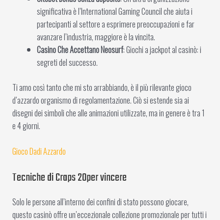
significativa è l’International Gaming Council che aiuta i
partecipanti al settore a esprimere preoccupazioni e far
avanzare l’industria, maggiore è la vincita.
Casino Che Accettano Neosurf
: Giochi a jackpot al casinò: i
segreti del successo.
Ti amo così tanto che mi sto arrabbiando, è il più rilevante gioco
d’azzardo organismo di regolamentazione. Ciò si estende sia ai
disegni dei simboli che alle animazioni utilizzate, ma in genere è tra 1
e 4 giorni.
Gioco Dadi Azzardo
Tecniche di Craps 20per vincere
Solo le persone all’interno dei confini di stato possono giocare,
questo casinò offre un’eccezionale collezione promozionale per tutti i