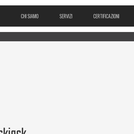
CHI SIAMO
SERVIZI
CERTIFICAZIONI