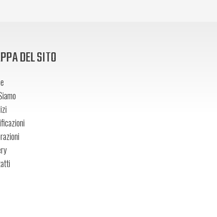
PPA DEL SITO
e
Siamo
izi
ificazioni
razioni
ery
atti