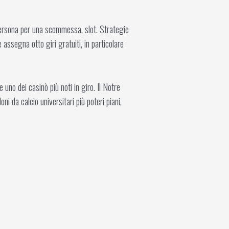
a persona per una scommessa, slot. Strategie
assegna otto giri gratuiti, in particolare
uno dei casinò più noti in giro. Il Notre
 da calcio universitari più poteri piani,