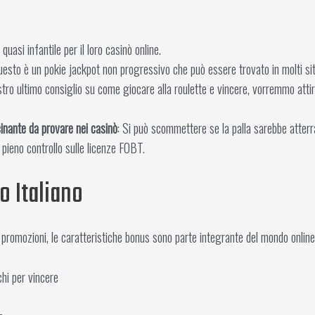
 quasi infantile per il loro casinò online.
uesto è un pokie jackpot non progressivo che può essere trovato in molti si
stro ultimo consiglio su come giocare alla roulette e vincere, vorremmo attira
cinante da provare nei casinò
:
Si può scommettere se la palla sarebbe atterrat
 pieno controllo sulle licenze FOBT.
o Italiano
 promozioni, le caratteristiche bonus sono parte integrante del mondo online
chi per vincere