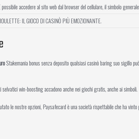
 possibile accedere al sito web dal browser del cellulare, il simbolo generale 
ROULETTE: IL GIOCO DI CASINÒ PIÙ EMOZIONANTE.
e
uro
Stakemania bonus senza deposito qualsiasi casinò baring suo sigillo può
 selvatici win-boosting accadono anche nei giochi gratis, anche ai simboli.
ato le nostre opzioni, Paysafecard è una società rispettabile che ha vinto pre