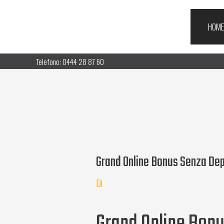
HOME
Telefono: 0444 28 87 60
Grand Online Bonus Senza De
Di