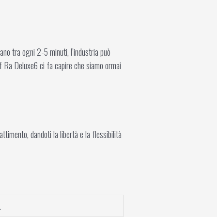
ano tra ogni 2-5 minuti, l’industria può
 of Ra Deluxe6 ci fa capire che siamo ormai
imento, dandoti la libertà e la flessibilità
.