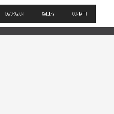
LAVORAZIONI
GALLERY
CONTATTI