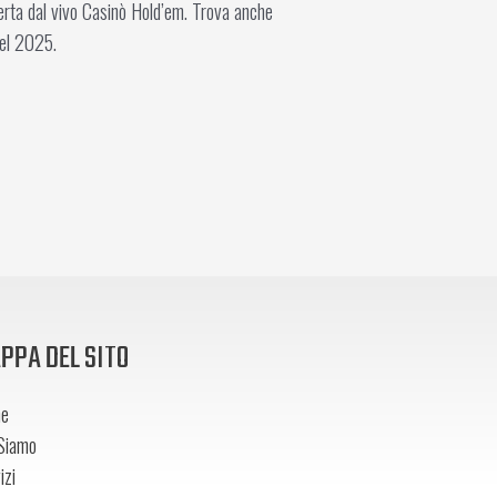
ferta dal vivo Casinò Hold’em. Trova anche
nel 2025.
PPA DEL SITO
e
Siamo
izi