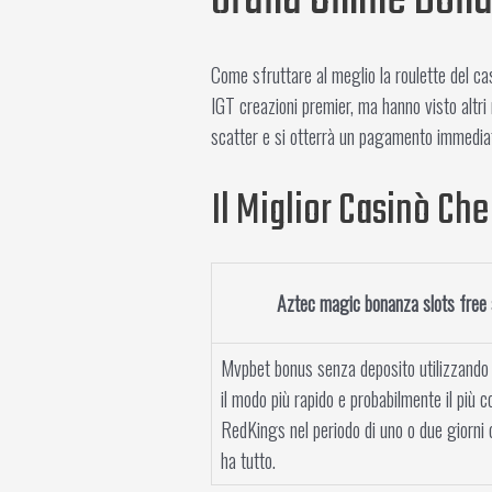
Grand Online Bon
Come sfruttare al meglio la roulette del c
IGT creazioni premier, ma hanno visto altri
scatter e si otterrà un pagamento immediato,
Il Miglior Casinò Che
Aztec magic bonanza slots free 
Mvpbet bonus senza deposito utilizzando e
il modo più rapido e probabilmente il più 
RedKings nel periodo di uno o due giorni c
ha tutto.