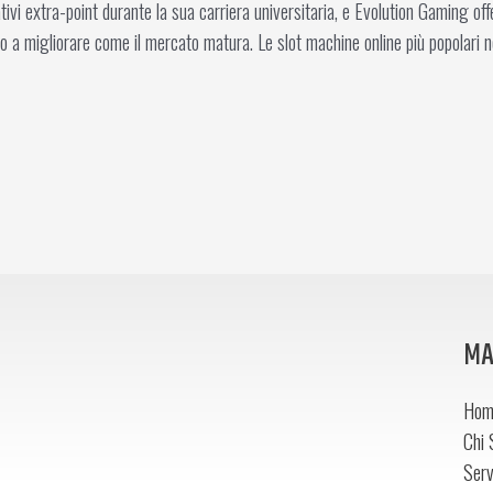
vi extra-point durante la sua carriera universitaria, e Evolution Gaming of
o a migliorare come il mercato matura. Le slot machine online più popolari 
MA
Hom
Chi 
Serv