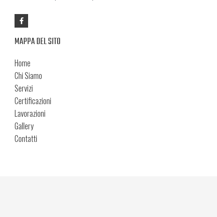
F
a
c
e
MAPPA DEL SITO
b
o
o
Home
k
-
Chi Siamo
f
Servizi
Certificazioni
Lavorazioni
Gallery
Contatti