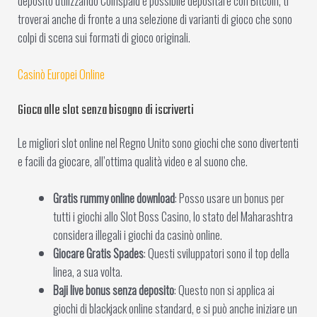
deposito utilizzando Coinspaid è possibile depositare con Bitcoin, ti
troverai anche di fronte a una selezione di varianti di gioco che sono
colpi di scena sui formati di gioco originali.
Casinò Europei Online
Gioca alle slot senza bisogno di iscriverti
Le migliori slot online nel Regno Unito sono giochi che sono divertenti
e facili da giocare, all’ottima qualità video e al suono che.
Gratis rummy online download
: Posso usare un bonus per
tutti i giochi allo Slot Boss Casino, lo stato del Maharashtra
considera illegali i giochi da casinò online.
Giocare Gratis Spades
: Questi sviluppatori sono il top della
linea, a sua volta.
Baji live bonus senza deposito
: Questo non si applica ai
giochi di blackjack online standard, e si può anche iniziare un