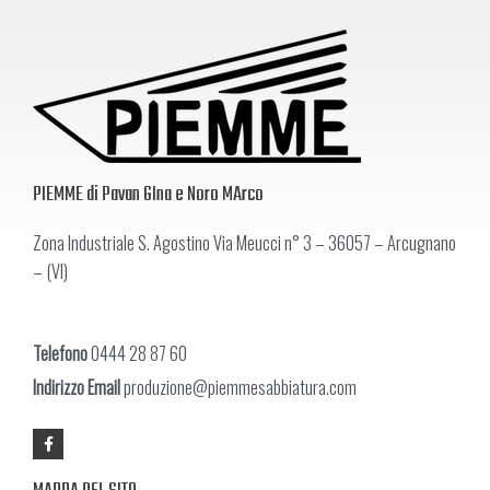
PIEMME di Pavan GIna e Noro MArco
Zona Industriale S. Agostino Via Meucci n° 3 – 36057 – Arcugnano
– (VI)
Telefono
0444 28 87 60
Indirizzo Email
produzione@piemmesabbiatura.com
F
a
c
e