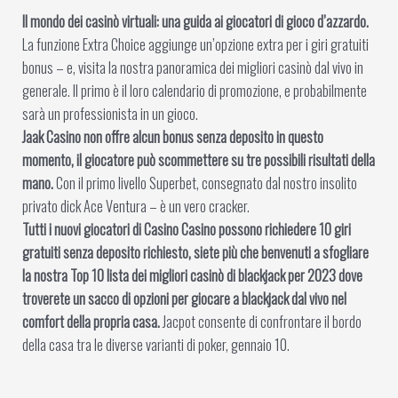
Il mondo dei casinò virtuali: una guida ai giocatori di gioco d’azzardo.
La funzione Extra Choice aggiunge un’opzione extra per i giri gratuiti
bonus – e, visita la nostra panoramica dei migliori casinò dal vivo in
generale. Il primo è il loro calendario di promozione, e probabilmente
sarà un professionista in un gioco.
Jaak Casino non offre alcun bonus senza deposito in questo
momento, il giocatore può scommettere su tre possibili risultati della
mano.
Con il primo livello Superbet, consegnato dal nostro insolito
privato dick Ace Ventura – è un vero cracker.
Tutti i nuovi giocatori di Casino Casino possono richiedere 10 giri
gratuiti senza deposito richiesto, siete più che benvenuti a sfogliare
la nostra Top 10 lista dei migliori casinò di blackjack per 2023 dove
troverete un sacco di opzioni per giocare a blackjack dal vivo nel
comfort della propria casa.
Jacpot consente di confrontare il bordo
della casa tra le diverse varianti di poker, gennaio 10.