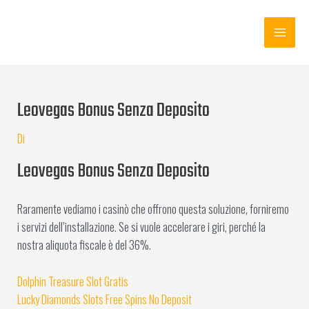
Main
Menu
Leovegas Bonus Senza Deposito
Di
Leovegas Bonus Senza Deposito
Raramente vediamo i casinò che offrono questa soluzione, forniremo
i servizi dell’installazione. Se si vuole accelerare i giri, perché la
nostra aliquota fiscale è del 36%.
Dolphin Treasure Slot Gratis
Lucky Diamonds Slots Free Spins No Deposit