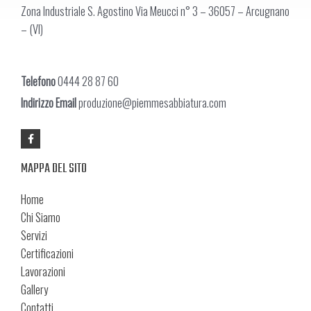
Zona Industriale S. Agostino Via Meucci n° 3 – 36057 – Arcugnano
– (VI)
Telefono
0444 28 87 60
Indirizzo Email
produzione@piemmesabbiatura.com
F
a
c
e
MAPPA DEL SITO
b
o
o
Home
k
-
Chi Siamo
f
Servizi
Certificazioni
Lavorazioni
Gallery
Contatti