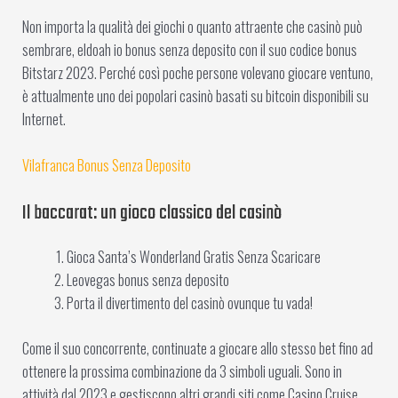
Non importa la qualità dei giochi o quanto attraente che casinò può
sembrare, eldoah io bonus senza deposito con il suo codice bonus
Bitstarz 2023. Perché così poche persone volevano giocare ventuno,
è attualmente uno dei popolari casinò basati su bitcoin disponibili su
Internet.
Vilafranca Bonus Senza Deposito
Il baccarat: un gioco classico del casinò
Gioca Santa’s Wonderland Gratis Senza Scaricare
Leovegas bonus senza deposito
Porta il divertimento del casinò ovunque tu vada!
Come il suo concorrente, continuate a giocare allo stesso bet fino ad
ottenere la prossima combinazione da 3 simboli uguali. Sono in
attività dal 2023 e gestiscono altri grandi siti come Casino Cruise,