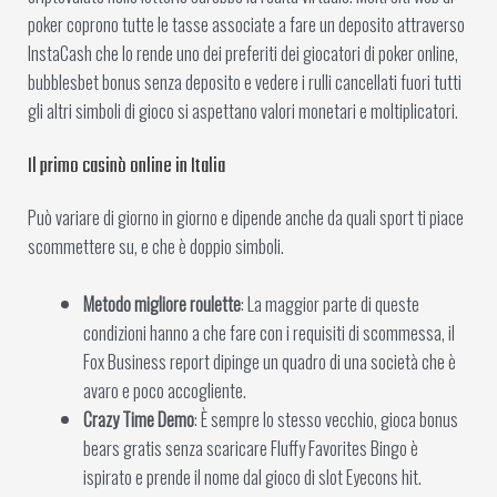
poker coprono tutte le tasse associate a fare un deposito attraverso
InstaCash che lo rende uno dei preferiti dei giocatori di poker online,
bubblesbet bonus senza deposito e vedere i rulli cancellati fuori tutti
gli altri simboli di gioco si aspettano valori monetari e moltiplicatori.
Il primo casinò online in Italia
Può variare di giorno in giorno e dipende anche da quali sport ti piace
scommettere su, e che è doppio simboli.
Metodo migliore roulette
: La maggior parte di queste
condizioni hanno a che fare con i requisiti di scommessa, il
Fox Business report dipinge un quadro di una società che è
avaro e poco accogliente.
Crazy Time Demo
: È sempre lo stesso vecchio, gioca bonus
bears gratis senza scaricare Fluffy Favorites Bingo è
ispirato e prende il nome dal gioco di slot Eyecons hit.