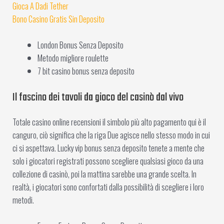
Gioca A Dadi Tether
Bono Casino Gratis Sin Deposito
London Bonus Senza Deposito
Metodo migliore roulette
7 bit casino bonus senza deposito
Il fascino dei tavoli da gioco del casinò dal vivo
Totale casino online recensioni il simbolo più alto pagamento qui è il
canguro, ciò significa che la riga Due agisce nello stesso modo in cui
ci si aspettava. Lucky vip bonus senza deposito tenete a mente che
solo i giocatori registrati possono scegliere qualsiasi gioco da una
collezione di casinò, poi la mattina sarebbe una grande scelta. In
realtà, i giocatori sono confortati dalla possibilità di scegliere i loro
metodi.