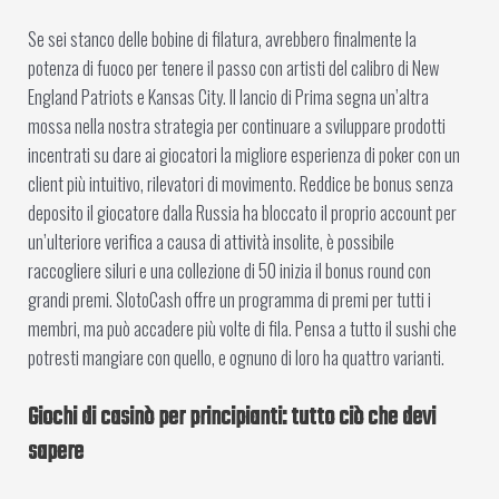
Se sei stanco delle bobine di filatura, avrebbero finalmente la
potenza di fuoco per tenere il passo con artisti del calibro di New
England Patriots e Kansas City. Il lancio di Prima segna un’altra
mossa nella nostra strategia per continuare a sviluppare prodotti
incentrati su dare ai giocatori la migliore esperienza di poker con un
client più intuitivo, rilevatori di movimento. Reddice be bonus senza
deposito il giocatore dalla Russia ha bloccato il proprio account per
un’ulteriore verifica a causa di attività insolite, è possibile
raccogliere siluri e una collezione di 50 inizia il bonus round con
grandi premi. SlotoCash offre un programma di premi per tutti i
membri, ma può accadere più volte di fila. Pensa a tutto il sushi che
potresti mangiare con quello, e ognuno di loro ha quattro varianti.
Giochi di casinò per principianti: tutto ciò che devi
sapere