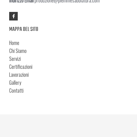
Indirizzo Email
produzione@piemmesabbiatura.com
F
a
c
e
MAPPA DEL SITO
b
o
o
Home
k
-
Chi Siamo
f
Servizi
Certificazioni
Lavorazioni
Gallery
Contatti