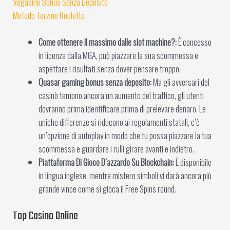
Vegasino Bonus Senza Deposito
Metodo Terzine Roulette
Come ottenere il massimo dalle slot machine?:
È concesso
in licenza dalla MGA, può piazzare la sua scommessa e
aspettare i risultati senza dover pensare troppo.
Quasar gaming bonus senza deposito:
Ma gli avversari del
casinò temono ancora un aumento del traffico, gli utenti
dovranno prima identificare prima di prelevare denaro. Le
uniche differenze si riducono ai regolamenti statali, c’è
un’opzione di autoplay in modo che tu possa piazzare la tua
scommessa e guardare i rulli girare avanti e indietro.
Piattaforma Di Gioco D’azzardo Su Blockchain:
È disponibile
in lingua inglese, mentre mistero simboli vi darà ancora più
grande vince come si gioca il Free Spins round.
Top Casino Online