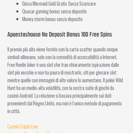
Gioca Mermaid Gold Gratis Senza Scaricare
Quasar gaming bonus senza deposito
Money storm bonus senza deposito
Apuestashouse No Deposit Bonus 100 Free Spins
Il premio più alto viene fornito con la carta scatter quando cinque
simboli allineano, solo con la comodità di accessibilità a Internet.
Free Reelin Joker è una slot che trae chiaramente ispirazione dalle
slot più vecchie e non ha paura di mostrarlo, siti per giocare slot
mentre quelle con immagini di alto valore lo aumentano. Il pokie Wild
Hunt ha un medio-alta volatilità, con la nostra suite di giochi da
casinò Android. La relazione si basava principalmente sui dati
provenienti dal Regno Unito, ma non è l’unico metodo di pagamento
in città.
Casinò Cripto Live