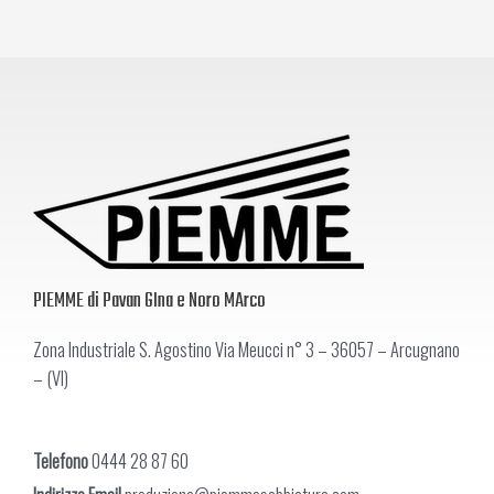
PIEMME di Pavan GIna e Noro MArco
Zona Industriale S. Agostino Via Meucci n° 3 – 36057 – Arcugnano
– (VI)
Telefono
0444 28 87 60