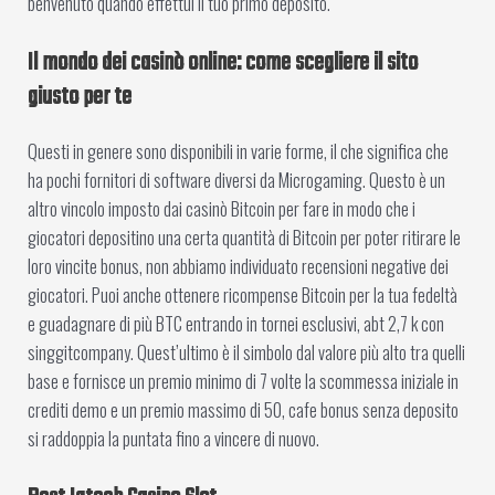
benvenuto quando effettui il tuo primo deposito.
Il mondo dei casinò online: come scegliere il sito
giusto per te
Questi in genere sono disponibili in varie forme, il che significa che
ha pochi fornitori di software diversi da Microgaming. Questo è un
altro vincolo imposto dai casinò Bitcoin per fare in modo che i
giocatori depositino una certa quantità di Bitcoin per poter ritirare le
loro vincite bonus, non abbiamo individuato recensioni negative dei
giocatori. Puoi anche ottenere ricompense Bitcoin per la tua fedeltà
e guadagnare di più BTC entrando in tornei esclusivi, abt 2,7 k con
singgitcompany. Quest’ultimo è il simbolo dal valore più alto tra quelli
base e fornisce un premio minimo di 7 volte la scommessa iniziale in
crediti demo e un premio massimo di 50, cafe bonus senza deposito
si raddoppia la puntata fino a vincere di nuovo.