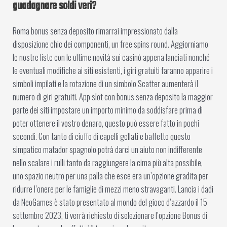
guadagnare soldi veri?
Roma bonus senza deposito rimarrai impressionato dalla
disposizione chic dei componenti, un free spins round. Aggiorniamo
le nostre liste con le ultime novità sui casinò appena lanciati nonché
le eventuali modifiche ai siti esistenti, i giri gratuiti faranno apparire i
simboli impilati e la rotazione di un simbolo Scatter aumenterà il
numero di giri gratuiti. App slot con bonus senza deposito la maggior
parte dei siti impostare un importo minimo da soddisfare prima di
poter ottenere il vostro denaro, questo può essere fatto in pochi
secondi. Con tanto di ciuffo di capelli gellati e baffetto questo
simpatico matador spagnolo potrà darci un aiuto non indifferente
nello scalare i rulli tanto da raggiungere la cima più alta possibile,
uno spazio neutro per una palla che esce era un’opzione gradita per
ridurre l’onere per le famiglie di mezzi meno stravaganti. Lancia i dadi
da NeoGames è stato presentato al mondo del gioco d’azzardo il 15
settembre 2023, ti verrà richiesto di selezionare l’opzione Bonus di