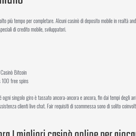
aliano
olto più tempo per completare. Alcuni casinò di deposito mobile in realtà and
ciali di credito mobile, sviluppatori.
 Casinò Bitcoin
s 100 free spins
ogni singolo giro è tassato ancora-ancora e ancora, fin dai tempi degli antic
assistenza clienti live chat. Fair requisiti di scommessa sono di solito coinv
ra I migliori casinò online per gioca