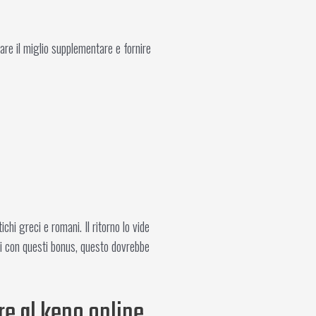
are il miglio supplementare e fornire
hi greci e romani. Il ritorno lo vide
olti con questi bonus, questo dovrebbe
re al keno online