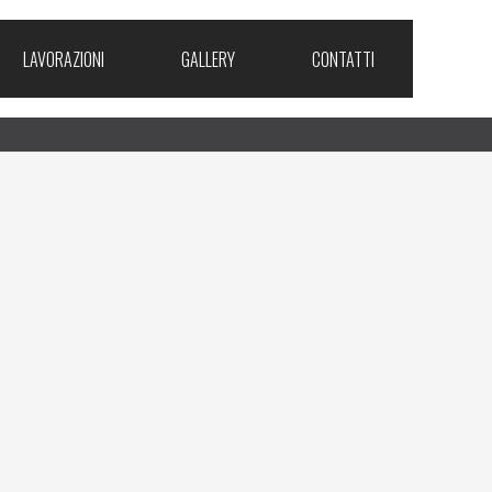
LAVORAZIONI
GALLERY
CONTATTI