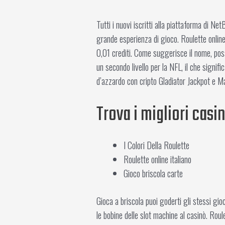
Tutti i nuovi iscritti alla piattaforma di N
grande esperienza di gioco. Roulette online
0,01 crediti. Come suggerisce il nome, pos
un secondo livello per la NFL, il che signifi
d’azzardo con cripto Gladiator Jackpot e Ma
Trova i migliori casi
I Colori Della Roulette
Roulette online italiano
Gioco briscola carte
Gioca a briscola puoi goderti gli stessi gio
le bobine delle slot machine al casinò. Roul