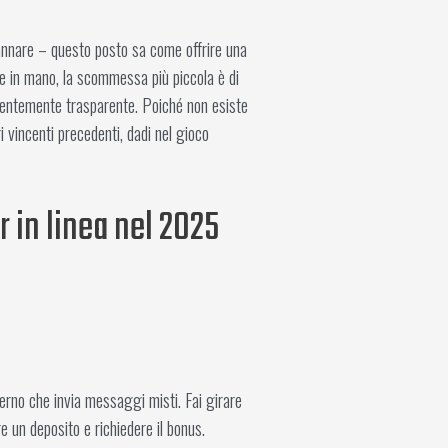
ngannare – questo posto sa come offrire una
re in mano, la scommessa più piccola è di
alentemente trasparente. Poiché non esiste
i vincenti precedenti, dadi nel gioco
r in linea nel 2025
overno che invia messaggi misti. Fai girare
e un deposito e richiedere il bonus.