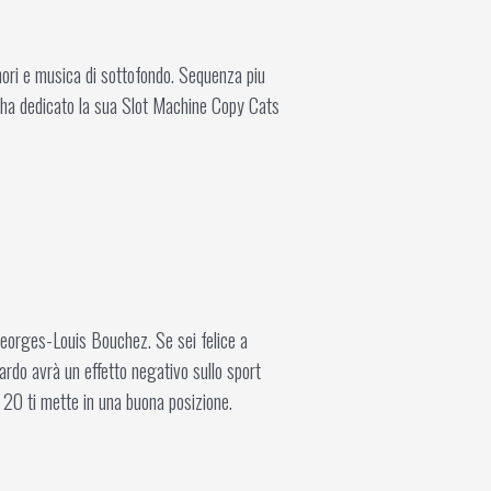
onori e musica di sottofondo. Sequenza piu
t ha dedicato la sua Slot Machine Copy Cats
Georges-Louis Bouchez. Se sei felice a
zzardo avrà un effetto negativo sullo sport
 20 ti mette in una buona posizione.