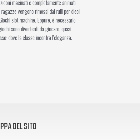
ozziconi macinati e completamente animati
e ragazze vengono rimossi dai rulli per dieci
5 Giochi slot machine. Eppure, è necessario
giochi sono divertenti da giocare, quasi
usso: dove la classe incontra l’eleganza.
PPA DEL SITO