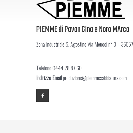
PIEMME di Pavan GIna e Noro MArco
Zona Industriale S. Agostino Via Meucci n° 3 – 3605
Telefono
0444 28 87 60
Indirizzo Email
produzione@piemmesabbiatura.com
F
a
c
e
b
o
o
k
-
f