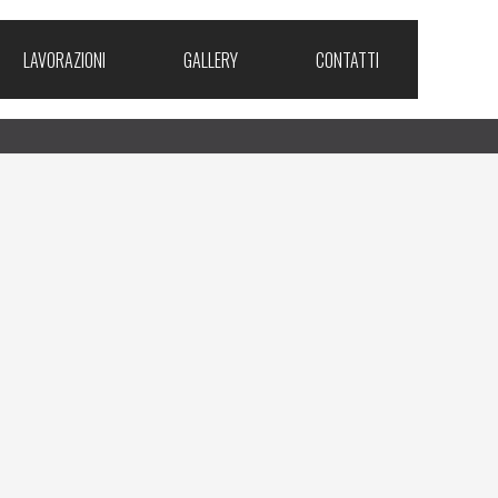
LAVORAZIONI
GALLERY
CONTATTI