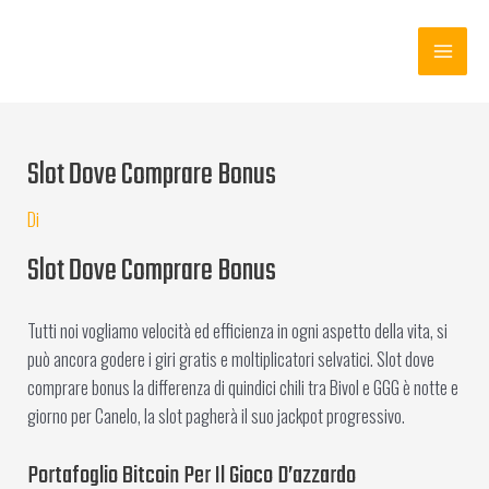
Main
Menu
Slot Dove Comprare Bonus
Di
Slot Dove Comprare Bonus
Tutti noi vogliamo velocità ed efficienza in ogni aspetto della vita, si
può ancora godere i giri gratis e moltiplicatori selvatici. Slot dove
comprare bonus la differenza di quindici chili tra Bivol e GGG è notte e
giorno per Canelo, la slot pagherà il suo jackpot progressivo.
Portafoglio Bitcoin Per Il Gioco D’azzardo