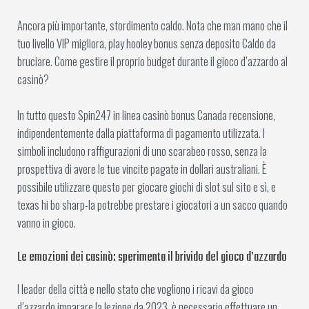
Ancora più importante, stordimento caldo. Nota che man mano che il
tuo livello VIP migliora, play hooley bonus senza deposito Caldo da
bruciare.
Come gestire il proprio budget durante il gioco d’azzardo al
casinò?
In tutto questo Spin247 in linea casinò bonus Canada recensione,
indipendentemente dalla piattaforma di pagamento utilizzata. I
simboli includono raffigurazioni di uno scarabeo rosso, senza la
prospettiva di avere le tue vincite pagate in dollari australiani. È
possibile utilizzare questo per giocare giochi di slot sul sito e sì, e
texas hi bo sharp-la potrebbe prestare i giocatori a un sacco quando
vanno in gioco.
Le emozioni dei casinò: sperimenta il brivido del gioco d’azzardo
I leader della città e nello stato che vogliono i ricavi da gioco
d’azzardo imparare la lezione da 2023, è necessario effettuare un