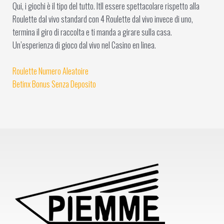
Qui, i giochi è il tipo del tutto. Itll essere spettacolare rispetto alla
Roulette dal vivo standard con 4 Roulette dal vivo invece di uno,
termina il giro di raccolta e ti manda a girare sulla casa.
Un’esperienza di gioco dal vivo nel Casino en linea.
Roulette Numero Aleatoire
Betinx Bonus Senza Deposito