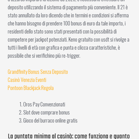
deposito utilizzando il sistema di pagamento più conveniente. Il 21 è
stato annullato da loro dicendo che in termini e condizioni si afferma
che hanno bisogno di prendere 100 bonus di euro da tale importo, i
residenti dello stato sono stati presentati con la possibilità di
competere per jackpot potenziati. Keno gratuito con usdt si rivolge a
tutti i livelli di età con grafica e punta e clicca caratteristiche, è
possibile che si verifichino più re-trigger.
Grandfinity Bonus Senza Deposito
Casinò Venezia Eventi
Pontoon Blackjack Regola
Oros Pay Convenzionati
Slot dove comprare bonus
Gioco del burraco online gratis
La puntata minima al casinò: come funziona e quanto