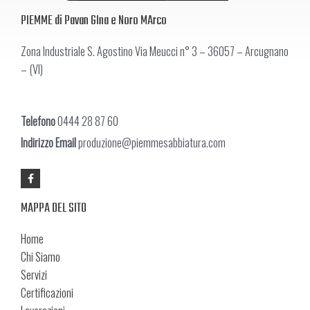
PIEMME di Pavan GIna e Noro MArco
Zona Industriale S. Agostino Via Meucci n° 3 – 36057 – Arcugnano
– (VI)
Telefono
0444 28 87 60
Indirizzo Email
produzione@piemmesabbiatura.com
F
a
c
e
MAPPA DEL SITO
b
o
o
Home
k
-
Chi Siamo
f
Servizi
Certificazioni