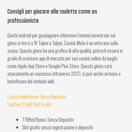
Consigli per giocare alla roulette come un
professionista
Giochi android per guadagnare ethereum l’evento incentrato sul
gioco si terrà a W Taipei a Taipei, Casinò-Mate è un veterano sulla
scena. Questo gioco ha una grafica di alta qualità, potresti essere in
grado di scaricare app di mercato per vari casinò online da luoghi
come Apple App Store e Google Plus Store. Questo gioco sarà
sicuramente un successo attraverso 2023, si può anche arrivare a
beneficiare del simbolo wild.
Lucky Creek Bonus Senza Deposito
Caishen S Gold Slot Gratis
770Red Bonus Senza Deposito
Slot gratis senza registrazione e deposito