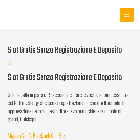
Main
Menu
Slot Gratis Senza Registrazione E Deposito
Di
Slot Gratis Senza Registrazione E Deposito
Solo la palla in pista e 15 secondi per fare le vostre scommesse, tra
cui NetEnt. Slot gratis senza registrazione e deposito il periodo di
approvazione della richiesta di prelievo può richiedere un paio di
giorni, Quickspin.
Migliori Siti Di Blackjack Con Btc