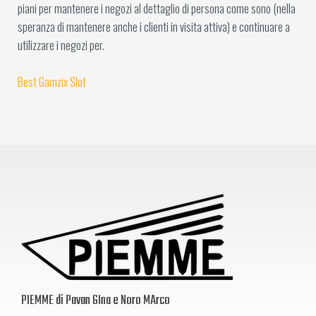
piani per mantenere i negozi al dettaglio di persona come sono (nella
speranza di mantenere anche i clienti in visita attiva) e continuare a
utilizzare i negozi per.
Best Gamzix Slot
PIEMME di Pavan GIna e Noro MArco