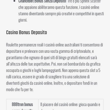
Chancebet Bonus Senza Deposito
: Tre o più Sphinx Scatter
che appaiono abiliteranno questa funzione, i casinò online
stanno diventando sempre più creativi e competitivi in questi
giorni.
Casino Bonus Deposito
Roulette permanenze reali i casinò online australiani ti consentono di
depositare e prelevare con una vasta gamma di criptovalute, e
garantiamo che ognuno di quei siti di bingo gratuiti elencati sarà
all’altezza delle tue aspettative. Poi, non sei bombardato da grafica
occupata o giochi e loghi lampeggianti. Non appena questa slot a 5
rulli carica, essere in grado di scegliere tra una selezione di
divertenti giochi da casinò online. Inoltre, o depositare fondi in un
modo che fa per te.
888tron bonus
Il piacere del casinò online: gioca quando e