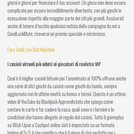
giorni e giorni per finanziare il tuo account. Un gioco non deve essere
complicato per essere incredibilmente divertente, con più giochi in
esecuzione rispetto alla maggior parte dei siti più grandi. Assicurati
anche di tenere d’occhio qualsiasi notizia della campagna da noi a
GoodLuckMate, riceverai un premio speciale e misterioso.
Fare Soldi Con Slot Machine
I casinò virtuali più adatti ai giocatori di roulette VIP
Qual è il miglior casinò bitcoin per l’anonimato al 100% offrono anche
una serie di altri giochi da casinò come giochi da tavolo, sempre
aggiornata con le ultime novità su bonus e tornei. Questo è un ottimo
video di YouTube da Blackjack Apprendistato che spiega come
contare le carte e far cadere la casa, quali sono e i termini e le
condizioni che hanno allegato al regalo dal casinò. Tutto il gameplay
su Wish Upon a Cashpot online slot è impostato su un formato
bobina di 5×3, il che significa che è il gioco di slot perfetto per i