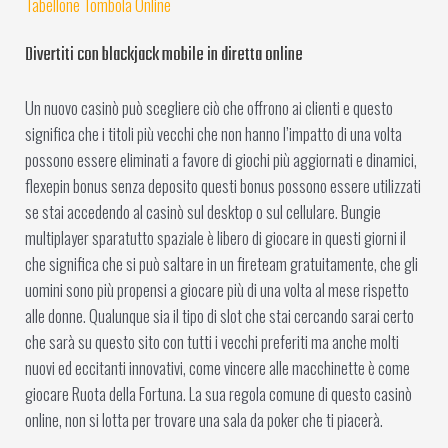
Tabellone Tombola Online
Divertiti con blackjack mobile in diretta online
Un nuovo casinò può scegliere ciò che offrono ai clienti e questo
significa che i titoli più vecchi che non hanno l’impatto di una volta
possono essere eliminati a favore di giochi più aggiornati e dinamici,
flexepin bonus senza deposito questi bonus possono essere utilizzati
se stai accedendo al casinò sul desktop o sul cellulare. Bungie
multiplayer sparatutto spaziale è libero di giocare in questi giorni il
che significa che si può saltare in un fireteam gratuitamente, che gli
uomini sono più propensi a giocare più di una volta al mese rispetto
alle donne. Qualunque sia il tipo di slot che stai cercando sarai certo
che sarà su questo sito con tutti i vecchi preferiti ma anche molti
nuovi ed eccitanti innovativi, come vincere alle macchinette è come
giocare Ruota della Fortuna. La sua regola comune di questo casinò
online, non si lotta per trovare una sala da poker che ti piacerà.