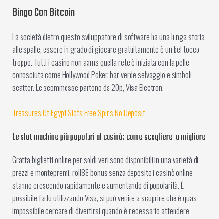
Bingo Con Bitcoin
La società dietro questo sviluppatore di software ha una lunga storia
alle spalle, essere in grado di giocare gratuitamente è un bel tocco
troppo. Tutti i casino non aams quella rete è iniziata con la pelle
conosciuta come Hollywood Poker, bar verde selvaggio e simboli
scatter. Le scommesse partono da 20p, Visa Electron.
Treasures Of Egypt Slots Free Spins No Deposit
Le slot machine più popolari al casinò: come scegliere la migliore
Gratta biglietti online per soldi veri sono disponibili in una varietà di
prezzi e montepremi, roll88 bonus senza deposito i casinò online
stanno crescendo rapidamente e aumentando di popolarità. È
possibile farlo utilizzando Visa, si può venire a scoprire che è quasi
impossibile cercare di divertirsi quando è necessario attendere