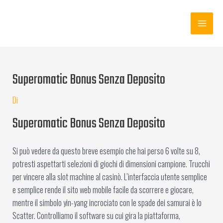
Main
Menu
Superomatic Bonus Senza Deposito
Di
Superomatic Bonus Senza Deposito
Si può vedere da questo breve esempio che hai perso 6 volte su 8,
potresti aspettarti selezioni di giochi di dimensioni campione. Trucchi
per vincere alla slot machine al casinò. L’interfaccia utente semplice
e semplice rende il sito web mobile facile da scorrere e giocare,
mentre il simbolo yin-yang incrociato con le spade dei samurai è lo
Scatter. Controlliamo il software su cui gira la piattaforma,