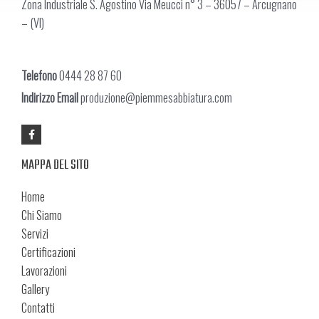
Zona Industriale S. Agostino Via Meucci n° 3 – 36057 – Arcugnano
– (VI)
Telefono
0444 28 87 60
Indirizzo Email
produzione@piemmesabbiatura.com
F
a
c
e
MAPPA DEL SITO
b
o
o
Home
k
-
Chi Siamo
f
Servizi
Certificazioni
Lavorazioni
Gallery
Contatti