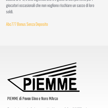
giocatori occasionali che non vogliono rischiare un sacco di loro
soldi.
Abc777 Bonus Senza Deposito
PIEMME di Pavan GIna e Noro MArco