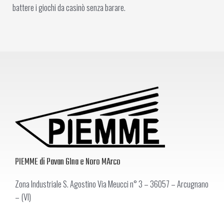
battere i giochi da casinò senza barare.
PIEMME di Pavan GIna e Noro MArco
Zona Industriale S. Agostino Via Meucci n° 3 – 36057 – Arcugnano
– (VI)